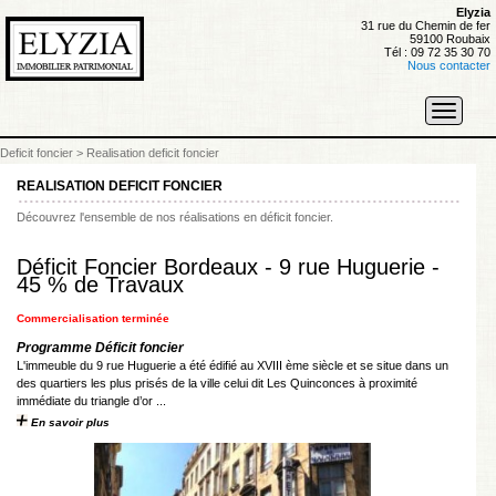
Elyzia
31 rue du Chemin de fer
59100 Roubaix
Tél : 09 72 35 30 70
Nous contacter
Toggle
navigati
Deficit foncier
>
Realisation deficit foncier
REALISATION DEFICIT FONCIER
Découvrez l'ensemble de nos réalisations en déficit foncier.
Déficit Foncier Bordeaux - 9 rue Huguerie -
45 % de Travaux
Commercialisation terminée
Programme Déficit foncier
L'immeuble du 9 rue Huguerie a été édifié au XVIII ème siècle et se situe dans un
des quartiers les plus prisés de la ville celui dit Les Quinconces à proximité
immédiate du triangle d’or ...
En savoir plus