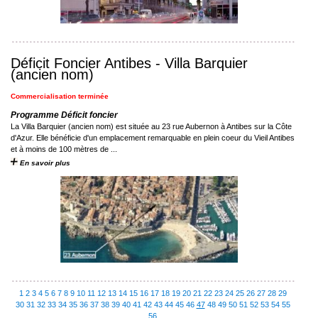
Déficit Foncier Antibes - Villa Barquier
(ancien nom)
Commercialisation terminée
Programme Déficit foncier
La Villa Barquier (ancien nom) est située au 23 rue Aubernon à Antibes sur la Côte
d'Azur. Elle bénéficie d'un emplacement remarquable en plein coeur du Vieil Antibes
et à moins de 100 mètres de ...
En savoir plus
1
2
3
4
5
6
7
8
9
10
11
12
13
14
15
16
17
18
19
20
21
22
23
24
25
26
27
28
29
30
31
32
33
34
35
36
37
38
39
40
41
42
43
44
45
46
47
48
49
50
51
52
53
54
55
56