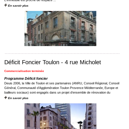
L'immeuble est proche de l’espace ...
En savoir plus
Déficit Foncier Toulon - 4 rue Micholet
Commercialisation terminée
Programme Déficit foncier
Deuis 2006, la Ville de Toulon et ses partenaires (ANRU, Conseil Régional, Conseil
Général, Communauté d’Agglomération Toulon Provence Méditerranée, Europe et
bailleurs sociaux) sont engagés dans un projet d’ensemble de rénovation du
centre historique de ...
En savoir plus