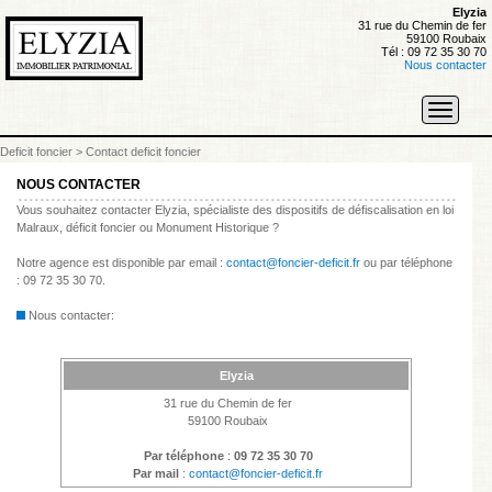
Elyzia
31 rue du Chemin de fer
59100 Roubaix
Tél : 09 72 35 30 70
Nous contacter
Toggle
navigati
Deficit foncier
>
Contact deficit foncier
NOUS CONTACTER
Vous souhaitez contacter Elyzia, spécialiste des dispositifs de défiscalisation en loi
Malraux, déficit foncier ou Monument Historique ?
Notre agence est disponible par email :
contact@foncier-deficit.fr
ou par téléphone
: 09 72 35 30 70.
Nous contacter:
Elyzia
31 rue du Chemin de fer
59100 Roubaix
Par téléphone
:
09 72 35 30 70
Par mail
:
contact@foncier-deficit.fr