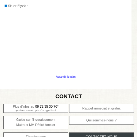
Situer Elyzia :
Agrandir le plan
CONTACT
Plus d'infos au
09 72 35 30 70*
Rappel immédiat et gratuit
appel non surtaxé - prix d'un appel local
Guide sur l'investissement
Qui sommes-nous ?
Malraux MH Déficit foncier
Témoignages
CONTACTEZ-NOUS