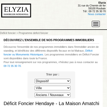
Elyzia
31 rue du Chemin de fer
59100 Roubaix
Tél : 09 72 35 30 70
Nous contacter
Toggle
navigati
Deficit foncier
>
Programme deficit foncier
DÉCOUVREZ L'ENSEMBLE DE NOS PROGRAMMES IMMOBILIERS
Découvrez l'ensemble de nos programmes immobiliers dans l'immobilier ancien de
standing, et bénéficiez des différents dispositifs fiscaux en loi Malraux,
Déficit
foncier ou Monuments Historiques
. Les programmes immobiliers en Déficit Foncier
sont disponibles dans toute la France.
Pour tout renseignement sur nos programmes, n'hésitez pas à nous contacter au
09 72 35 30 70
.
Trier par :
Déficit Foncier Hendaye - La Maison Amatchi