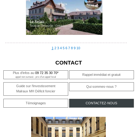
1
2
3
4
5
6
7
8
9
10
CONTACT
Plus d'infos au
09 72 35 30 70*
Rappel immédiat et gratuit
appel non surtaxé - prix d'un appel local
Guide sur l'investissement
Qui sommes-nous ?
Malraux MH Déficit foncier
Témoignages
CONTACTEZ-NOUS