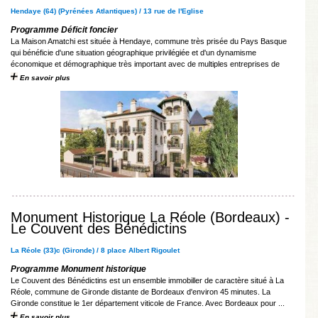
Hendaye (64) (Pyrénées Atlantiques) / 13 rue de l'Eglise
Programme Déficit foncier
La Maison Amatchi est située à Hendaye, commune très prisée du Pays Basque
qui bénéficie d'une situation géographique privilégiée et d'un dynamisme
économique et démographique très important avec de multiples entreprises de
renom installées sur ...
En savoir plus
Monument Historique La Réole (Bordeaux) -
Le Couvent des Bénédictins
La Réole (33)c (Gironde) / 8 place Albert Rigoulet
Programme Monument historique
Le Couvent des Bénédictins est un ensemble immobiller de caractère situé à La
Réole, commune de Gironde distante de Bordeaux d'environ 45 minutes. La
Gironde constitue le 1er département viticole de France. Avec Bordeaux pour ...
En savoir plus