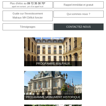
Plus d'infos au
09 72 35 30 70*
Rappel immédiat et gratuit
appel non surtaxé - prix d'un appel local
Guide sur l'investissement
Qui sommes-nous ?
Malraux MH Déficit foncier
Témoignages
CONTACTEZ-NOUS
PROGRAMME MALRAUX
PROGRAMME MONUMENT HISTORIQUE