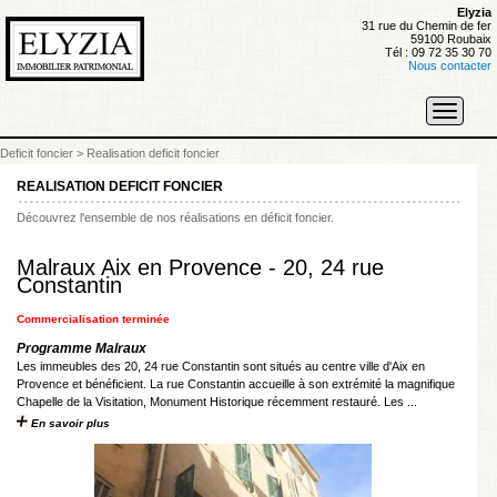
Elyzia
31 rue du Chemin de fer
59100 Roubaix
Tél : 09 72 35 30 70
Nous contacter
Toggle
navigati
Deficit foncier
>
Realisation deficit foncier
REALISATION DEFICIT FONCIER
Découvrez l'ensemble de nos réalisations en déficit foncier.
Malraux Aix en Provence - 20, 24 rue
Constantin
Commercialisation terminée
Programme Malraux
Les immeubles des 20, 24 rue Constantin sont situés au centre ville d'Aix en
Provence et bénéficient. La rue Constantin accueille à son extrémité la magnifique
Chapelle de la Visitation, Monument Historique récemment restauré. Les ...
En savoir plus