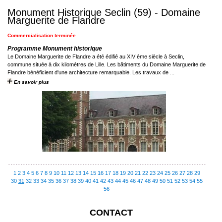
Monument Historique Seclin (59) - Domaine
Marguerite de Flandre
Commercialisation terminée
Programme Monument historique
Le Domaine Marguerite de Flandre a été édifié au XIV ème siècle à Seclin,
commune située à dix kilomètres de Lille. Les bâtiments du Domaine Marguerite de
Flandre bénéficient d'une architecture remarquable. Les travaux de ...
En savoir plus
1
2
3
4
5
6
7
8
9
10
11
12
13
14
15
16
17
18
19
20
21
22
23
24
25
26
27
28
29
30
31
32
33
34
35
36
37
38
39
40
41
42
43
44
45
46
47
48
49
50
51
52
53
54
55
56
CONTACT