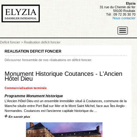
Elyzia
31 rue du Chemin de fer
59100 Roubaix
Tél : 09 72 35 30 70
Nous contacter
Toggle
navigati
Deficit foncier
>
Realisation deficit foncier
REALISATION DEFICIT FONCIER
Découvrez l'ensemble de nos réalisations en déficit foncier.
Monument Historique Coutances - L'Ancien
Hôtel Dieu
Commercialisation terminée
Programme Monument historique
L'Ancien Hôtel Dieu est un ensemble immobilier situé à Coutances, commune de la
Manche située entre Port Bail sur Mer et le Mont Saint Michel, face aux Îles Anglo-
Normandes. Coutances est l’ancienne capitale historique du ...
En savoir plus