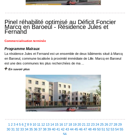
Pinel réhabilité optimisé au Déficit Foncier
Marcq en Baroeul - Résidence Jules et
Fernand
Commercialisation terminée
Programme Malraux
La résidence Jules et Fernand est un ensemble de deux bâtiments situé à Marcq
en Baroeul, commune localisée à proximité immédiate de Lille. Marcq en Baroeul
est une des communes les plus recherchées de ma ...
En savoir plus
1
2
3
4
5
6
7
8
9
10
11
12
13
14
15
16
17
18
19
20
21
22
23
24
25
26
27
28
29
30
31
32
33
34
35
36
37
38
39
40
41
42
43
44
45
46
47
48
49
50
51
52
53
54
55
56