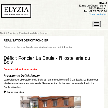
Elyzia
31 rue du Chemin de fer
59100 Roubaix
Tél : 09 72 35 30 70
Nous contacter
Toggle
navigati
Deficit foncier
>
Realisation deficit foncier
REALISATION DEFICIT FONCIER
Découvrez l'ensemble de nos réalisations en déficit foncier.
Déficit Foncier La Baule - l’Hostellerie du
Bois
Commercialisation terminée
Programme Déficit foncier
La résidence L’Hostellerie du Bois est un immeuble situé à La Baule. La Baule est
située à une heure en voiture de Nantes et à trois heures de train de Paris. La
Baule attire les ...
En savoir plus