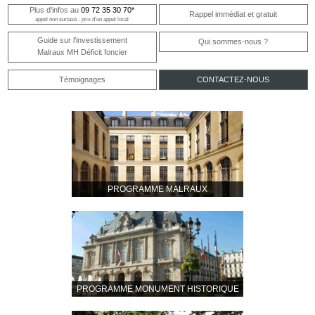
Plus d'infos au
09 72 35 30 70*
Rappel immédiat et gratuit
appel non surtaxé - prix d'un appel local
Guide sur l'investissement
Qui sommes-nous ?
Malraux MH Déficit foncier
Témoignages
CONTACTEZ-NOUS
PROGRAMME MALRAUX
PROGRAMME MONUMENT HISTORIQUE