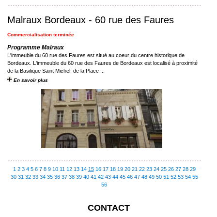
Malraux Bordeaux - 60 rue des Faures
Commercialisation terminée
Programme Malraux
L'immeuble du 60 rue des Faures est situé au coeur du centre historique de
Bordeaux. L'immeuble du 60 rue des Faures de Bordeaux est localisé à proximité
de la Basilique Saint Michel, de la Place ...
En savoir plus
1
2
3
4
5
6
7
8
9
10
11
12
13
14
15
16
17
18
19
20
21
22
23
24
25
26
27
28
29
30
31
32
33
34
35
36
37
38
39
40
41
42
43
44
45
46
47
48
49
50
51
52
53
54
55
56
CONTACT