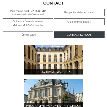
CONTACT
Plus d'infos au
09 72 35 30 70*
Rappel immédiat et gratuit
appel non surtaxé - prix d'un appel local
Guide sur l'investissement
Qui sommes-nous ?
Malraux MH Déficit foncier
Témoignages
CONTACTEZ-NOUS
PROGRAMME MALRAUX
PROGRAMME MONUMENT HISTORIQUE