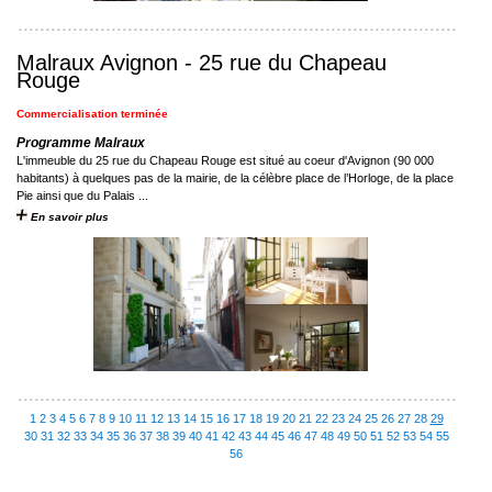
Malraux Avignon - 25 rue du Chapeau
Rouge
Commercialisation terminée
Programme Malraux
L'immeuble du 25 rue du Chapeau Rouge est situé au coeur d'Avignon (90 000
habitants) à quelques pas de la mairie, de la célèbre place de l’Horloge, de la place
Pie ainsi que du Palais ...
En savoir plus
1
2
3
4
5
6
7
8
9
10
11
12
13
14
15
16
17
18
19
20
21
22
23
24
25
26
27
28
29
30
31
32
33
34
35
36
37
38
39
40
41
42
43
44
45
46
47
48
49
50
51
52
53
54
55
56