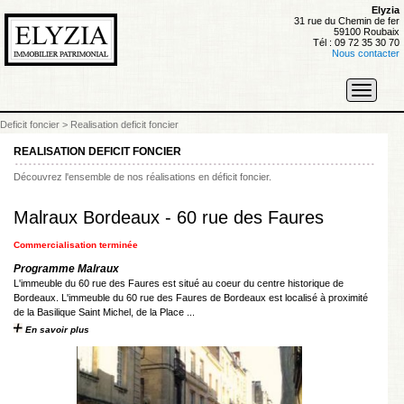
Elyzia
31 rue du Chemin de fer
59100 Roubaix
Tél : 09 72 35 30 70
Nous contacter
Toggle
navigati
Deficit foncier
>
Realisation deficit foncier
REALISATION DEFICIT FONCIER
Découvrez l'ensemble de nos réalisations en déficit foncier.
Malraux Bordeaux - 60 rue des Faures
Commercialisation terminée
Programme Malraux
L'immeuble du 60 rue des Faures est situé au coeur du centre historique de
Bordeaux. L'immeuble du 60 rue des Faures de Bordeaux est localisé à proximité
de la Basilique Saint Michel, de la Place ...
En savoir plus