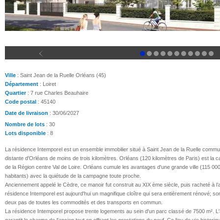
Ville
: Saint Jean de la Ruelle Orléans (45)
Département
: Loiret
Quartier
: 7 rue Charles Beauhaire
Code postal
: 45140
Date de livraison
: 30/06/2027
Nombre de lots
: 30
Lots disponible
: 8
La résidence Intemporel est un ensemble immobilier situé à Saint Jean de la Ruelle comm
distante d'Orléans de moins de trois kilomètres. Orléans (120 kilomètres de Paris) est la ca
de la Région centre Val de Loire. Orléans cumule les avantages d'une grande ville (115 00
habitants) avec la quiétude de la campagne toute proche.
Anciennement appelé le Cèdre, ce manoir fut construit au XIX ème siècle, puis racheté à 
résidence Intemporel est aujourd'hui un magnifique cloître qui sera entièrement rénové; son
deux pas de toutes les commodités et des transports en commun.
La résidence Intemporel propose trente logements au sein d'un parc classé de 7500 m². L'