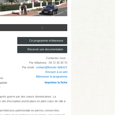
Ce programme m'interesse
Recevoir une documentation
Contactez nous :
Par téléphone : 09 72 35 30 70
Par email :
contact@foncier-deficit.fr
Envoyer à un ami
Mémoriser le programme
une
Imprimer la fiche
pitale
0
l’après guerre par des sœurs dominicaines. La
 site d'exception prend place en plein cœur de ville à
architecture patrimoniale en pierres conservées