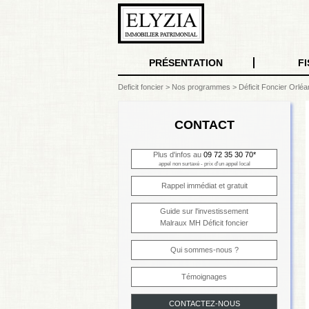
PRÉSENTATION
FI
Deficit foncier
>
Nos programmes
>
Déficit Foncier Orlé
CONTACT
Plus d'infos au
09 72 35 30 70*
appel non surtaxé - prix d'un appel local
Rappel immédiat et gratuit
Guide sur l'investissement
Malraux MH Déficit foncier
Qui sommes-nous ?
Témoignages
CONTACTEZ-NOUS