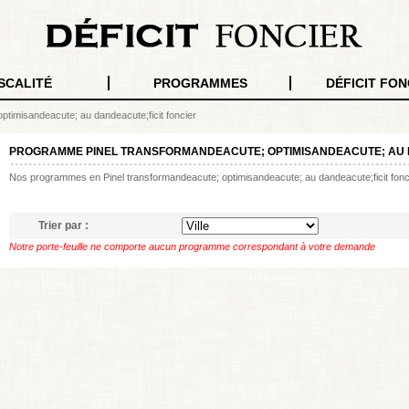
SCALITÉ
PROGRAMMES
DÉFICIT FON
timisandeacute; au dandeacute;ficit foncier
PROGRAMME PINEL TRANSFORMANDEACUTE; OPTIMISANDEACUTE; AU 
Nos programmes en Pinel transformandeacute; optimisandeacute; au dandeacute;ficit fonc
Trier par :
Notre porte-feuille ne comporte aucun programme correspondant à votre demande