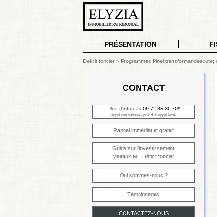
PRÉSENTATION
FI
Deficit foncier
>
Programmes Pinel transformandeacute; op
CONTACT
Plus d'infos au
09 72 35 30 70*
appel non surtaxé - prix d'un appel local
Rappel immédiat et gratuit
Guide sur l'investissement
Malraux MH Déficit foncier
Qui sommes-nous ?
Témoignages
CONTACTEZ-NOUS