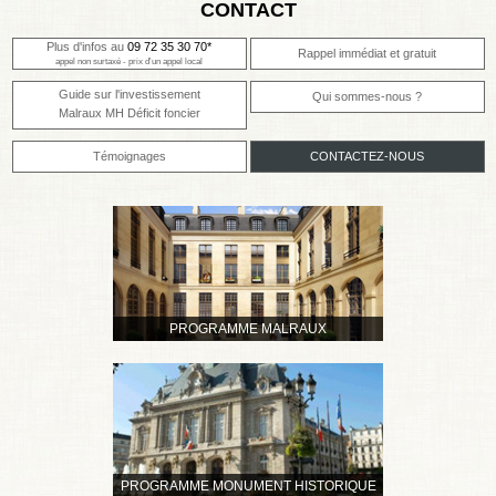
CONTACT
Plus d'infos au
09 72 35 30 70*
Rappel immédiat et gratuit
appel non surtaxé - prix d'un appel local
Guide sur l'investissement
Qui sommes-nous ?
Malraux MH Déficit foncier
Témoignages
CONTACTEZ-NOUS
PROGRAMME MALRAUX
PROGRAMME MONUMENT HISTORIQUE