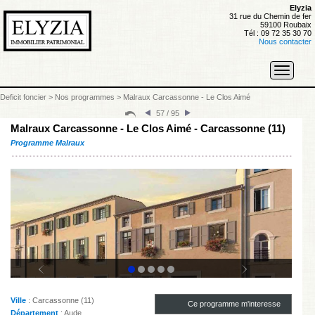
Elyzia
31 rue du Chemin de fer
59100 Roubaix
Tél : 09 72 35 30 70
Nous contacter
Toggle
navigati
Deficit foncier
>
Nos programmes
>
Malraux Carcassonne - Le Clos Aimé
57 / 95
Malraux Carcassonne - Le Clos Aimé - Carcassonne (11)
Programme Malraux
Ville
: Carcassonne (11)
Ce programme m'interesse
Département
: Aude