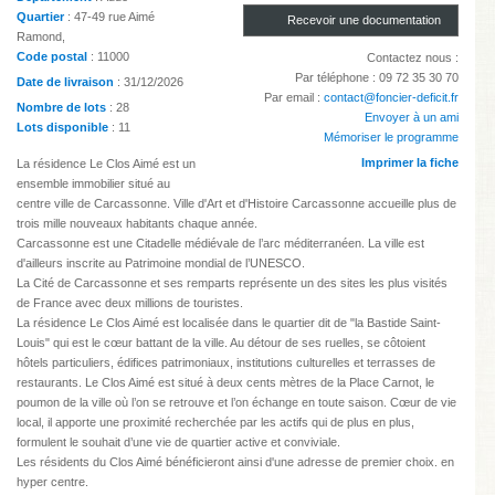
Quartier
: 47-49 rue Aimé
Recevoir une documentation
Ramond,
Code postal
: 11000
Contactez nous :
Par téléphone : 09 72 35 30 70
Date de livraison
: 31/12/2026
Par email :
contact@foncier-deficit.fr
Nombre de lots
: 28
Envoyer à un ami
Lots disponible
: 11
Mémoriser le programme
Imprimer la fiche
La résidence Le Clos Aimé est un
ensemble immobilier situé au
centre ville de Carcassonne. Ville d'Art et d'Histoire Carcassonne accueille plus de
trois mille nouveaux habitants chaque année.
Carcassonne est une Citadelle médiévale de l’arc méditerranéen. La ville est
d'ailleurs inscrite au Patrimoine mondial de l’UNESCO.
La Cité de Carcassonne et ses remparts représente un des sites les plus visités
de France avec deux millions de touristes.
La résidence Le Clos Aimé est localisée dans le quartier dit de "la Bastide Saint-
Louis" qui est le cœur battant de la ville. Au détour de ses ruelles, se côtoient
hôtels particuliers, édifices patrimoniaux, institutions culturelles et terrasses de
restaurants. Le Clos Aimé est situé à deux cents mètres de la Place Carnot, le
poumon de la ville où l’on se retrouve et l’on échange en toute saison. Cœur de vie
local, il apporte une proximité recherchée par les actifs qui de plus en plus,
formulent le souhait d’une vie de quartier active et conviviale.
Les résidents du Clos Aimé bénéficieront ainsi d'une adresse de premier choix. en
hyper centre.