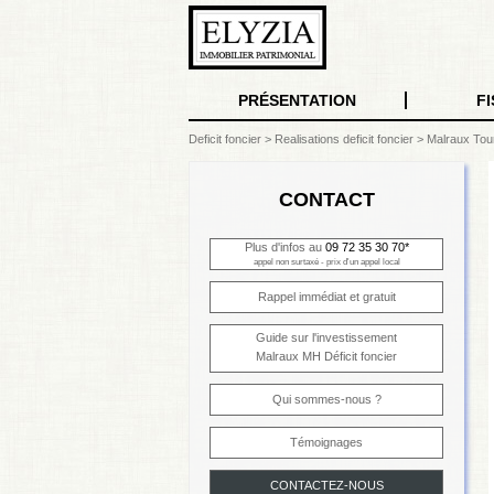
PRÉSENTATION
FI
Deficit foncier
>
Realisations deficit foncier
>
Malraux Tou
CONTACT
Plus d'infos au
09 72 35 30 70*
appel non surtaxé - prix d'un appel local
Rappel immédiat et gratuit
Guide sur l'investissement
Malraux MH Déficit foncier
Qui sommes-nous ?
Témoignages
CONTACTEZ-NOUS