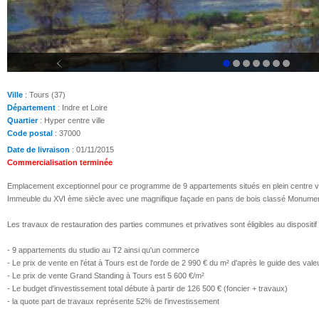
Ville
: Tours (37)
Département
: Indre et Loire
Quartier
: Hyper centre ville
Code postal
: 37000
Date de livraison
: 01/11/2015
Commercialisation terminée
Emplacement exceptionnel pour ce programme de 9 appartements situés en plein centre vill
Immeuble du XVI ème siècle avec une magnifique façade en pans de bois classé Monument 
Les travaux de restauration des parties communes et privatives sont éligibles au dispositi
- 9 appartements du studio au T2 ainsi qu'un commerce
- Le prix de vente en l'état à Tours est de l'orde de 2 990 € du m² d'après le guide des vale
- Le prix de vente Grand Standing à Tours est 5 600 €/m²
- Le budget d'investissement total débute à partir de 126 500 € (foncier + travaux)
- la quote part de travaux représente 52% de l'investissement