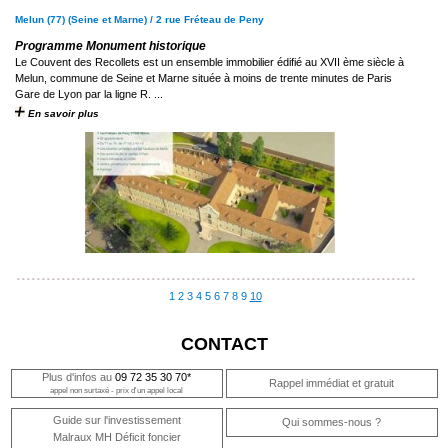
Melun (77) (Seine et Marne) / 2 rue Fréteau de Peny
Programme Monument historique
Le Couvent des Recollets est un ensemble immobilier édifié au XVII ème siècle à
Melun, commune de Seine et Marne située à moins de trente minutes de Paris
Gare de Lyon par la ligne R. ...
En savoir plus
1
2
3
4
5
6
7
8
9
10
CONTACT
Plus d'infos au
09 72 35 30 70*
Rappel immédiat et gratuit
appel non surtaxé - prix d'un appel local
Guide sur l'investissement
Qui sommes-nous ?
Malraux MH Déficit foncier