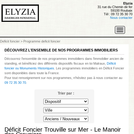
Elyzia
31 rue du Chemin de fer
59100 Roubaix
Tél : 09 72 35 30 70
Nous contacter
Toggle
navigati
Deficit foncier
>
Programme deficit foncier
DÉCOUVREZ L'ENSEMBLE DE NOS PROGRAMMES IMMOBILIERS
Découvrez l'ensemble de nos programmes immobiliers dans l'immobilier ancien de
standing, et bénéficiez des différents dispositifs fiscaux en loi Malraux,
Déficit
foncier ou Monuments Historiques
. Les programmes immobiliers en Déficit Foncier
sont disponibles dans toute la France.
Pour tout renseignement sur nos programmes, n'hésitez pas à nous contacter au
09 72 35 30 70
.
Trier par :
Déficit Foncier Trouville sur Mer - Le Manoir