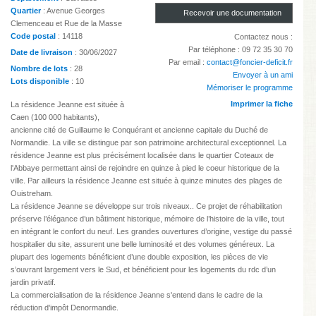
Quartier
: Avenue Georges
Recevoir une documentation
Clemenceau et Rue de la Masse
Code postal
: 14118
Contactez nous :
Par téléphone : 09 72 35 30 70
Date de livraison
: 30/06/2027
Par email :
contact@foncier-deficit.fr
Nombre de lots
: 28
Envoyer à un ami
Lots disponible
: 10
Mémoriser le programme
Imprimer la fiche
La résidence Jeanne est située à
Caen (100 000 habitants),
ancienne cité de Guillaume le Conquérant et ancienne capitale du Duché de
Normandie. La ville se distingue par son patrimoine architectural exceptionnel. La
résidence Jeanne est plus précisément localisée dans le quartier Coteaux de
l'Abbaye permettant ainsi de rejoindre en quinze à pied le coeur historique de la
ville. Par ailleurs la résidence Jeanne est située à quinze minutes des plages de
Ouistreham.
La résidence Jeanne se développe sur trois niveaux.. Ce projet de réhabilitation
préserve l’élégance d’un bâtiment historique, mémoire de l’histoire de la ville, tout
en intégrant le confort du neuf. Les grandes ouvertures d’origine, vestige du passé
hospitalier du site, assurent une belle luminosité et des volumes généreux. La
plupart des logements bénéficient d’une double exposition, les pièces de vie
s’ouvrant largement vers le Sud, et bénéficient pour les logements du rdc d’un
jardin privatif.
La commercialisation de la résidence Jeanne s'entend dans le cadre de la
réduction d'impôt Denormandie.